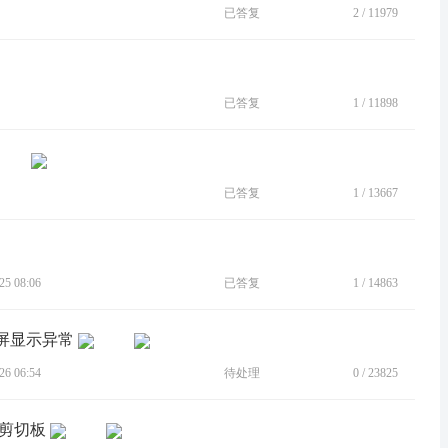
已答复
2
/
11979
已答复
1
/
11898
已答复
1
/
13667
5 08:06
已答复
1
/
14863
跨屏显示异常
6 06:54
待处理
0
/
23825
步剪切板