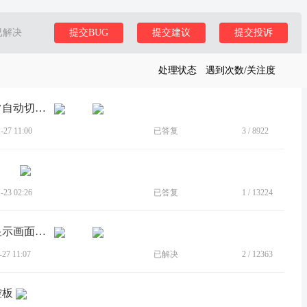
已解决
提交BUG
提交建议
提交投诉
处理状态
遇到次数/关注度
[BUG]S50使用超级互联连接电脑后经常自动切换到摄像头
27 11:00
已答复
3
/
8922
23 02:26
已答复
1
/
13224
[BUG]ready for助理软件投屏至电脑时显示画面分割重叠
7 11:07
已解决
2
/
12363
控板