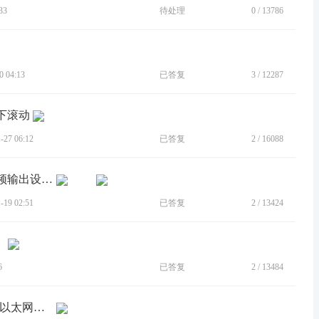
33
待处理
0
/
13786
 04:13
已答复
3
/
12287
上下滚动
27 06:12
已答复
2
/
16088
[BUG]投屏相关功能在电脑系统没有音频输出设备时无法工作
19 02:51
已答复
2
/
13424
6
已答复
2
/
13484
[建议]保留myui2的电脑与路由器仅通过以太网连接