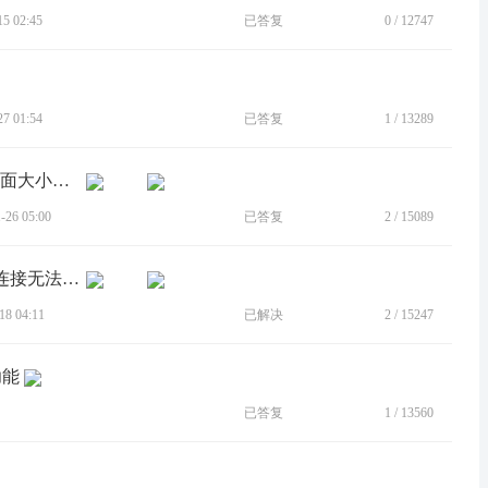
 02:45
已答复
0
/
12747
 01:54
已答复
1
/
13289
[BUG]ready for的pc端应用跨屏的APP界面大小无法调整
26 05:00
已答复
2
/
15089
[BUG]moto Razr 2022手机ready for有线连接无法识别显示器
8 04:11
已解决
2
/
15247
功能
已答复
1
/
13560