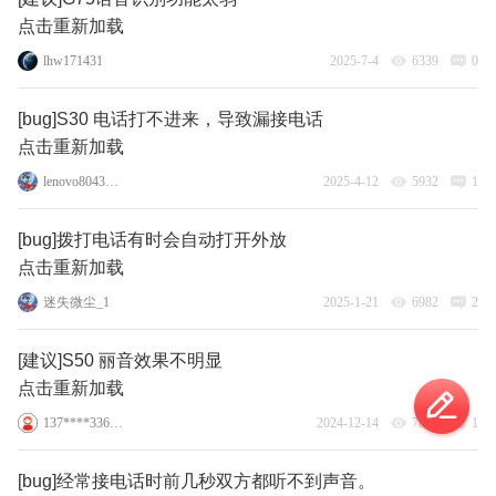
点击重新加载
lhw171431
2025-7-4
6339
0
[bug]S30 电话打不进来，导致漏接电话
点击重新加载
lenovo80439958
2025-4-12
5932
1
[bug]拨打电话有时会自动打开外放
点击重新加载
迷失微尘_1
2025-1-21
6982
2
[建议]S50 丽音效果不明显
点击重新加载
137****3360_8
2024-12-14
7800
1
[bug]经常接电话时前几秒双方都听不到声音。