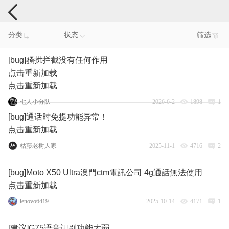
手机反馈
分类
状态
筛选
[bug]骚扰拦截没有任何作用
点击重新加载
点击重新加载
七人小分队
2026-6-2
1898
1
[bug]通话时免提功能异常！
点击重新加载
枯藤老树人家
2025-11-1
4716
2
[bug]Moto X50 Ultra澳門ctm電訊公司 4g通話無法使用
点击重新加载
lenovo64196223
2025-10-14
4171
1
[建议]G75语音识别功能太弱