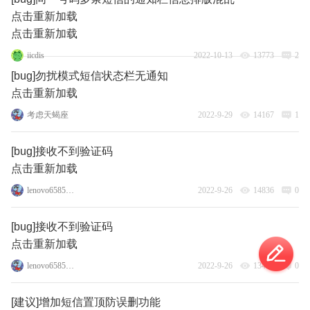
点击重新加载
点击重新加载
iicdis
2022-10-13
13773
2
[bug]勿扰模式短信状态栏无通知
点击重新加载
考虑天蝎座
2022-9-29
14167
1
[bug]接收不到验证码
点击重新加载
lenovo65856986
2022-9-26
14836
0
[bug]接收不到验证码
点击重新加载
lenovo65856986
2022-9-26
13420
0
[建议]增加短信置顶防误删功能