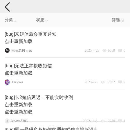
手机反馈
分类
状态
筛选
[bug]来短信后会重复通知
点击重新加载
枯藤老树人家
2025-4-29
6059
0
[bug]无法正常接收短信
点击重新加载
Thelewa
2023-2-3
12662
2
[bug]卡2短信延迟，不能实时收到
点击重新加载
点击重新加载
lenovo53834792
2022-11-6
12240
1
[bug]同一号码多条短信的通知栏信息排版混乱