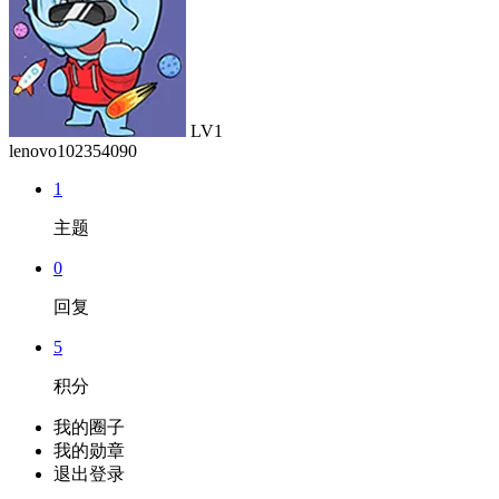
LV1
lenovo102354090
1
主题
0
回复
5
积分
我的圈子
我的勋章
退出登录