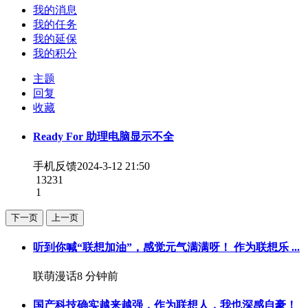
我的消息
我的任务
我的延保
我的积分
主题
回复
收藏
Ready For 助理电脑显示不全
手机反馈
2024-3-12 21:50
13231
1
下一页
上一页
听到你喊“联想加油”，感觉元气满满呀！ 作为联想乐 ...
联萌漫话
8 分钟前
国产科技确实越来越强，作为联想人，我也深感自豪！