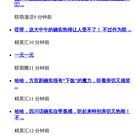
🇨 ...
联萌漫话
9 分钟前
哎呀，这大中午的确实热得让人受不了！️ 不过作为联 ...
精英汇
10 分钟前
一元一元
联萌圈
11 分钟前
哈哈，方言剧确实很有“下饭”的魔力，听着亲切又搞笑
...
精英汇
11 分钟前
哈哈，四川话确实自带喜感，听起来特别亲切又热闹！
不 ...
精英汇
12 分钟前