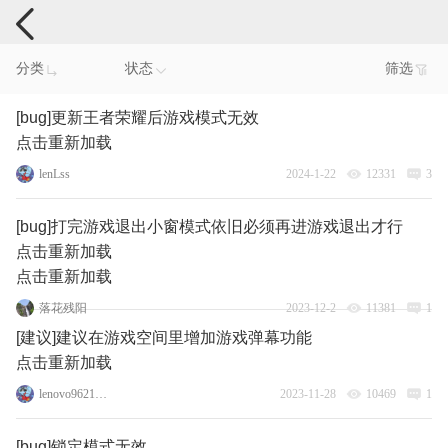
手机反馈
分类
状态
筛选
[bug]更新王者荣耀后游戏模式无效
点击重新加载
lenLss
2024-1-22
12331
3
[bug]打完游戏退出小窗模式依旧必须再进游戏退出才行
点击重新加载
点击重新加载
落花残阳
2023-12-2
11381
1
[建议]建议在游戏空间里增加游戏弹幕功能
点击重新加载
lenovo96217603
2023-11-28
10469
1
[bug]锁定模式无效