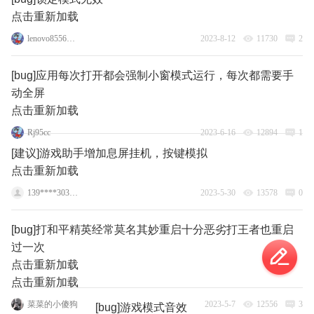
点击重新加载
lenovo85567781
2023-8-12
11730
2
[bug]应用每次打开都会强制小窗模式运行，每次都需要手
动全屏
点击重新加载
Rj95cc
2023-6-16
12894
1
[建议]游戏助手增加息屏挂机，按键模拟
点击重新加载
139****3031_1
2023-5-30
13578
0
[bug]打和平精英经常莫名其妙重启十分恶劣打王者也重启
过一次
点击重新加载
点击重新加载
菜菜的小傻狗
2023-5-7
12556
3
[bug]游戏模式音效