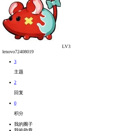
LV3
lenovo72408019
3
主题
2
回复
0
积分
我的圈子
我的勋章