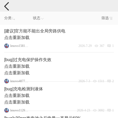
手机反馈
分类
状态
筛选
[建议]官方能不能出全局旁路供电
点击重新加载
lenovo158121512
2026-7-29
367
1
[bug]过充电保护操作失效
点击重新加载
点击重新加载
lenovo48777437
2026-7-3
1511
2
[bug]充电检测到液体
点击重新加载
点击重新加载
lenovo112960871
2026-4-23
3092
1