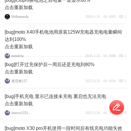
[bug]x30pro换电池之后电量一直显示60%
点击重新加载
Hellomotola
2026-1-31
4205
1
[bug]moto X40手机电池用原装125W充电器充电电量瞬间
达到100%
点击重新加载
motolvla
2026-1-23
3689
1
[bug]打开过充保护后一周后还是充电到80%
点击重新加载
老百姓127
2025-6-25
6194
1
[bug]手机充电 显示已连接未充电 重启也无法充电
点击重新加载
lenovo133363905
2025-5-26
5956
0
[bug]moto X30 pro开机使用一段时间后有线充电功能失效