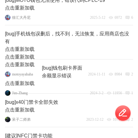
[bug]MOTO钱包无法使用，错误代码CPLC-19
点击重新加载
徐汇大丹尼
2025-5-12
6972
6
[bug]手机钱包误删后，找不到，无法恢复，应用商店也没
有
点击重新加载
点击重新加载
点击重新加载
[bug]钱包刷卡界面
motoyayahaha
2024-11-11
8984
2
余额显示错误
点击重新加载
Jim-Zhang
2024-3-2
11956
1
[bug]x40门禁卡全部失效
点击重新加载
呆子二师弟
2023-12-12
10714
2
[建议]NFC门禁卡功能