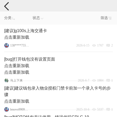
手机反馈
分类
状态
筛选
[建议]g100s上海交通卡
点击重新加载
138****7555_5
2026-6-15
1767
2
[bug]打开钱包没有设置页面
点击重新加载
点击重新加载
马上下来
2026-6-7
1984
1
[建议]建议钱包录入物业授权门禁卡前加一个录入卡号的步
骤
点击重新加载
lenovo99095963
2025-10-6
5337
1