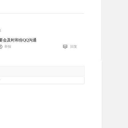
8
要会及时和你QQ沟通
举报
回复
册