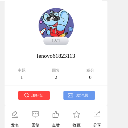
LV1
LV1
lenovo61823113
主题
回复
积分
1
2
0
加好友
发消息
发表
回复
点赞
收藏
分享