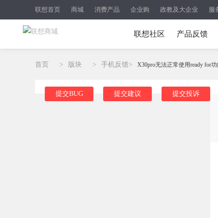
联想首页
商城
消费产品
企业购
政教及大企业
服
联想社区
产品反馈
首页
>
版块
>
手机反馈
>
X30pro无法正常使用ready for
提交BUG
提交建议
提交投诉