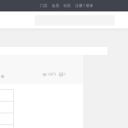
门店
会员
社区
注册
登录
13675
1
楼