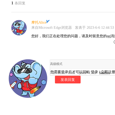
1
条回复
摩托Alice
来自Microsoft Edge浏览器
发表于 2023-6-6 12:44:53
您好，我们正在处理您的问题，请及时留意您的qq消
高级模式
您需要登录后才可以回帖
登录
|
立即注
B
Color
Link
Quote
Code
Smilies
发表回复