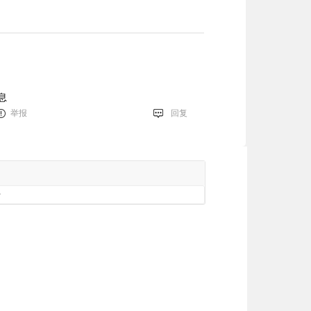
息
举报
回复
册