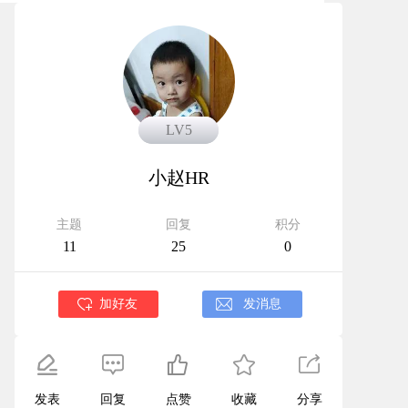
LV5
LV5
小赵HR
主题
回复
积分
11
25
0
加好友
发消息
发表
回复
点赞
收藏
分享