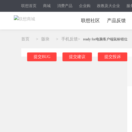
联想首页
商城
消费产品
企业购
政教及大企业
服
联想社区
产品反馈
首页
>
版块
>
手机反馈
>
ready for电脑客户端鼠标错位
提交BUG
提交建议
提交投诉