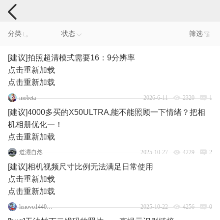
手机反馈
分类
状态
筛选
[建议]拍照超清模式需要16：9分辨率
点击重新加载
点击重新加载
mobeta
2026-6-11
2320
1
[建议]4000多买的X50ULTRA,能不能照顾一下情绪？把相
机相册优化一！
点击重新加载
道灋自然
2025-10-27
4229
2
[建议]相机视频尺寸比例无法满足日常使用
点击重新加载
点击重新加载
lenovo144050378
2025-10-22
4256
0