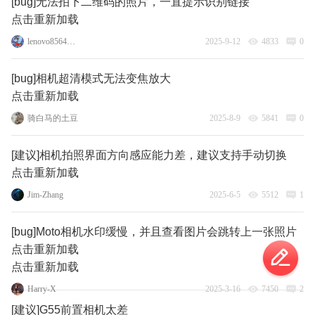
[bug]无法拍下二维码的照片，一直提示识别链接
点击重新加载
lenovo85640277
2025-9-12
4833
0
[bug]相机超清模式无法变焦放大
点击重新加载
骑白马的土豆
2025-8-9
5841
0
[建议]相机拍照界面方向感应能力差，建议支持手动切换
点击重新加载
Jim-Zhang
2025-6-5
5512
1
[bug]Moto相机水印缓慢，并且查看图片会跳转上一张照片
点击重新加载
点击重新加载
Harry-X
2025-3-16
7450
2
[建议]G55前置相机太差