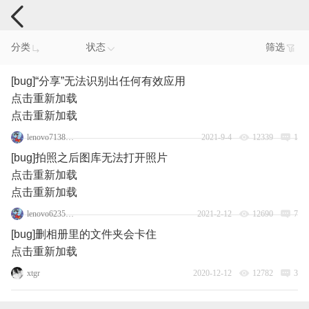
手机反馈
分类
状态
筛选
[bug]“分享”无法识别出任何有效应用
点击重新加载
点击重新加载
lenovo71384097
2021-9-4
12339
1
[bug]拍照之后图库无法打开照片
点击重新加载
点击重新加载
lenovo62353799
2021-2-12
12690
7
[bug]删相册里的文件夹会卡住
点击重新加载
xtgr
2020-12-12
12782
3