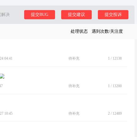
已解决
提交BUG
提交建议
提交投诉
处理状态
遇到次数/关注度
4 04:41
待补充
1
/
12138
47
待补充
1
/
13200
7 10:45
待补充
2
/
12489