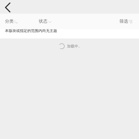
手机反馈
分类
状态
筛选
本版块或指定的范围内尚无主题
加载中..