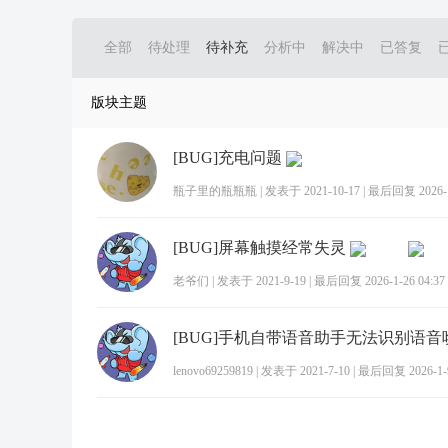
全部
待处理
待补充
分析中
解决中
已答复
版块主题
[BUG]充电问题
瓶子里的瓶瓶瓶
|
发表于 2021-10-17
|
最后回复 2026-1-
[BUG]屏幕触摸经常失灵
老爷们
|
发表于 2021-9-19
|
最后回复 2026-1-26 04:37
[BUG]手机自带语音助手无法识别语音
lenovo69259819
|
发表于 2021-7-10
|
最后回复 2026-1-9