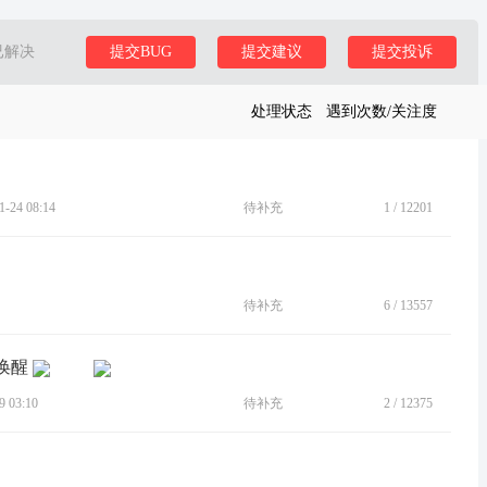
已解决
提交BUG
提交建议
提交投诉
处理状态
遇到次数/关注度
24 08:14
待补充
1
/
12201
待补充
6
/
13557
唤醒
 03:10
待补充
2
/
12375