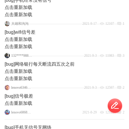
[bug]手机经常没有信号
点击重新加载
点击重新加载
大雄和沟沟
2021-9-17
12107
1
[bug]wifi信号差
点击重新加载
点击重新加载
132****9883_8
2021-9-3
11983
3
[bug]网络银行每天断流四五次之前
点击重新加载
点击重新加载
lenovo63462732
2021-9-3
12597
2
[bug]信号极差
点击重新加载
lenovo68686911
2021-8-29
12189
2
[bug]手机无信号无网络