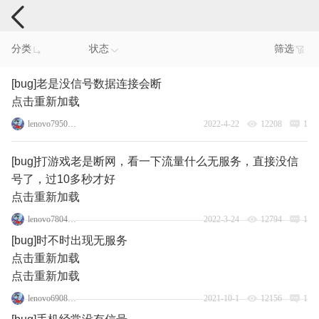
手机反馈
分类
状态
筛选
[bug]老是没信号数据连接会断
点击重新加载
lenovo79500566
2022-4-22
12208
1
[bug]打游戏老是断网，看一下流量什么无服务，直接没信
号了，过10多秒才好
点击重新加载
lenovo78040763
2022-3-24
12794
1
[bug]时不时出现无服务
点击重新加载
点击重新加载
lenovo69086894
2021-10-1
12156
1