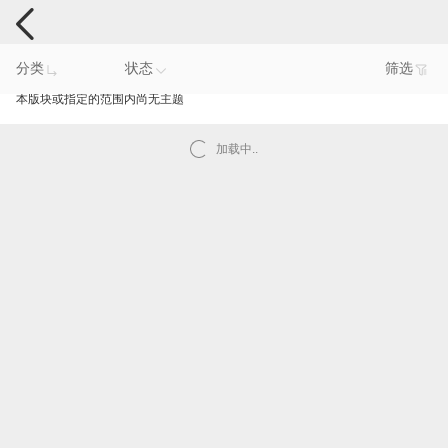
手机反馈
分类
状态
筛选
本版块或指定的范围内尚无主题
加载中..