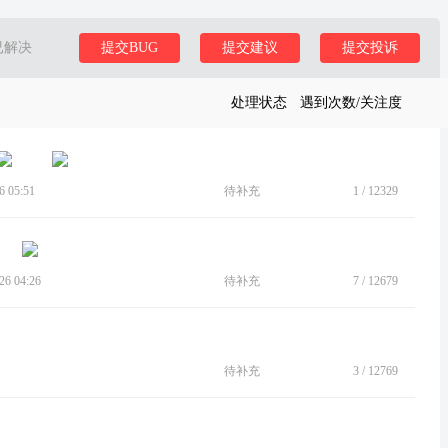
已解决
提交BUG
提交建议
提交投诉
处理状态
遇到次数/关注度
 05:51
待补充
1
/
12329
6 04:26
待补充
7
/
12679
待补充
3
/
12769