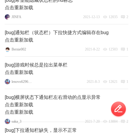
[bug]希望能隐藏状态栏的hd标志
点击重新加载
JINFA
2021-12-13
12035
2
[bug]通知栏（状态栏）下拉快捷方式编辑存在bug
点击重新加载
Bernie002
2021-8-22
12503
1
[bug]游戏时候总是拉出菜单栏
点击重新加载
lenovo62966620
2021-8-3
12621
1
[bug]横屏状态下通知栏左右滑动的点显示异常
点击重新加载
点击重新加载
saka_3
2021-7-20
13004
2
[bug]下拉通知栏缺失，显示不正常