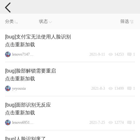
手机反馈
分类
状态
筛选
[bug]支付宝无法使用人脸识别
点击重新加载
lenovo71476261
2021-9-11
14253
1
[bug]脸部解锁需要重启
点击重新加载
yeyouxia
2021-8-3
13499
1
[bug]面部识别无反应
点击重新加载
lenovo69512483
2021-7-25
12774
1
[bug]人脸识别废了