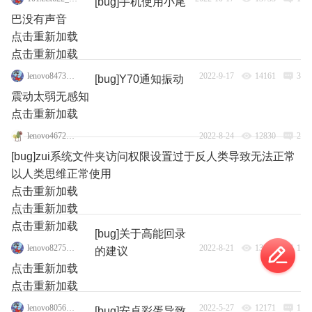
[bug]手机使用小尾
巴没有声音
点击重新加载
点击重新加载
lenovo84735762
2022-9-17
14161
3
[bug]Y70通知振动
震动太弱无感知
点击重新加载
lenovo46725866
2022-8-24
12830
2
[bug]zui系统文件夹访问权限设置过于反人类导致无法正常
以人类思维正常使用
点击重新加载
点击重新加载
点击重新加载
[bug]关于高能回录
lenovo82755714
2022-8-21
13241
1
的建议
点击重新加载
点击重新加载
lenovo80566536
2022-5-27
12171
1
[bug]安卓彩蛋导致