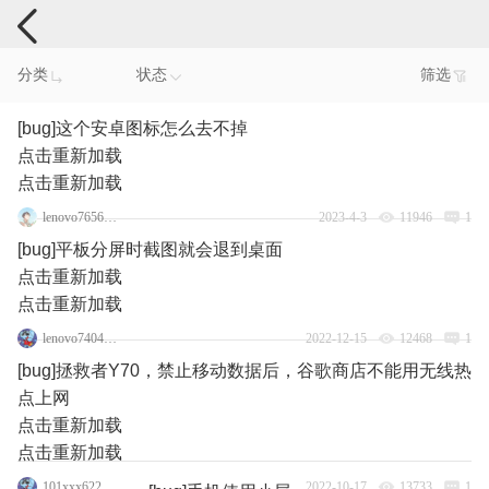
手机反馈
分类
状态
筛选
[bug]这个安卓图标怎么去不掉
点击重新加载
点击重新加载
lenovo76567557
2023-4-3
11946
1
[bug]平板分屏时截图就会退到桌面
点击重新加载
点击重新加载
lenovo74048219
2022-12-15
12468
1
[bug]拯救者Y70，禁止移动数据后，谷歌商店不能用无线热
点上网
点击重新加载
点击重新加载
101xxx622_5193
2022-10-17
13733
1