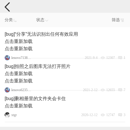
手机反馈
分类
状态
筛选
[bug]“分享”无法识别出任何有效应用
点击重新加载
点击重新加载
lenovo71384097
2021-9-4
12307
1
[bug]拍照之后图库无法打开照片
点击重新加载
点击重新加载
lenovo62353799
2021-2-12
12655
7
[bug]删相册里的文件夹会卡住
点击重新加载
xtgr
2020-12-12
12747
3