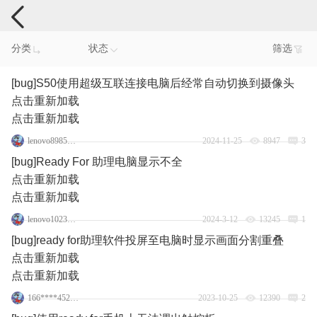
手机反馈
分类
状态
筛选
[bug]S50使用超级互联连接电脑后经常自动切换到摄像头
点击重新加载
点击重新加载
lenovo89850115
2024-11-25
8947
3
[bug]Ready For 助理电脑显示不全
点击重新加载
点击重新加载
lenovo102354090
2024-3-12
13245
1
[bug]ready for助理软件投屏至电脑时显示画面分割重叠
点击重新加载
点击重新加载
166****4523_3
2023-10-25
12390
2