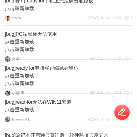
[bug]使用ready for手机上无法调出触控板
点击重新加载
antero
2023-7-18
12000
2
[bug]PC端鼠标无法使用
点击重新加载
点击重新加载
火-炉
2023-7-4
11920
1
[bug]ready for电脑客户端鼠标错位
点击重新加载
点击重新加载
小赵HR
2023-6-6
13694
1
[bug]read-for无法在WIN11安装
点击重新加载
lenovo65434918
2023-5-14
14905
1
[bug]笔记本开启独显直连后，软件跨屏显示异常