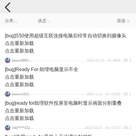
手机反馈
分类
状态
筛选
[bug]S50使用超级互联连接电脑后经常自动切换到摄像头
点击重新加载
点击重新加载
lenovo89850115
2024-11-25
8918
3
[bug]Ready For 助理电脑显示不全
点击重新加载
点击重新加载
lenovo102354090
2024-3-12
13219
1
[bug]ready for助理软件投屏至电脑时显示画面分割重叠
点击重新加载
点击重新加载
166****4523_3
2023-10-25
12357
2