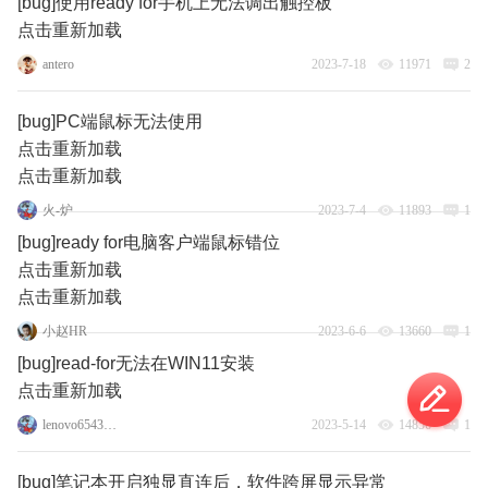
[bug]使用ready for手机上无法调出触控板
点击重新加载
antero
2023-7-18
11971
2
[bug]PC端鼠标无法使用
点击重新加载
点击重新加载
火-炉
2023-7-4
11893
1
[bug]ready for电脑客户端鼠标错位
点击重新加载
点击重新加载
小赵HR
2023-6-6
13660
1
[bug]read-for无法在WIN11安装
点击重新加载
lenovo65434918
2023-5-14
14856
1
[bug]笔记本开启独显直连后，软件跨屏显示异常