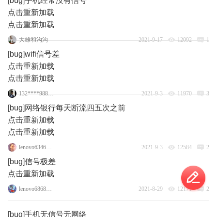
[bug]手机经常没有信号
点击重新加载
点击重新加载
大雄和沟沟
2021-9-17
12092
1
[bug]wifi信号差
点击重新加载
点击重新加载
132****9883_8
2021-9-3
11970
3
[bug]网络银行每天断流四五次之前
点击重新加载
点击重新加载
lenovo63462732
2021-9-3
12584
2
[bug]信号极差
点击重新加载
lenovo68686911
2021-8-29
12171
2
[bug]手机无信号无网络