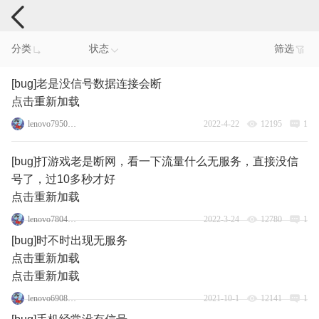
手机反馈
分类
状态
筛选
[bug]老是没信号数据连接会断
点击重新加载
lenovo79500566
2022-4-22
12195
1
[bug]打游戏老是断网，看一下流量什么无服务，直接没信
号了，过10多秒才好
点击重新加载
lenovo78040763
2022-3-24
12780
1
[bug]时不时出现无服务
点击重新加载
点击重新加载
lenovo69086894
2021-10-1
12141
1