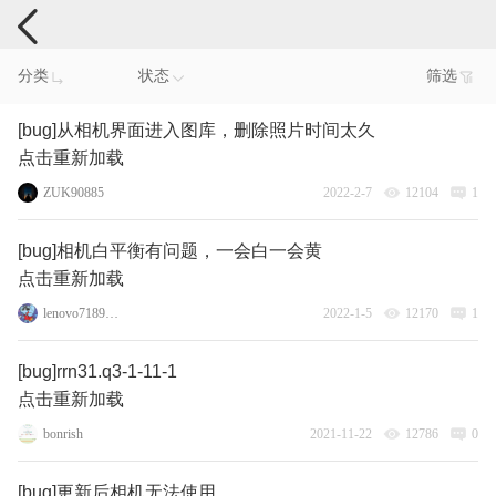
手机反馈
分类
状态
筛选
[bug]从相机界面进入图库，删除照片时间太久
点击重新加载
ZUK90885
2022-2-7
12104
1
[bug]相机白平衡有问题，一会白一会黄
点击重新加载
lenovo71896016
2022-1-5
12170
1
[bug]rrn31.q3-1-11-1
点击重新加载
bonrish
2021-11-22
12786
0
[bug]更新后相机无法使用