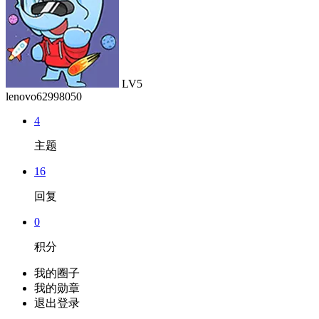
LV5
lenovo62998050
4
主题
16
回复
0
积分
我的圈子
我的勋章
退出登录