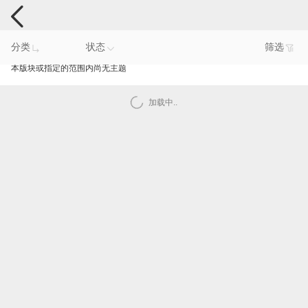
手机反馈
分类
状态
筛选
本版块或指定的范围内尚无主题
加载中..