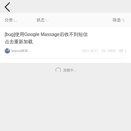
手机反馈
分类
状态
筛选
[bug]使用Google Massage后收不到短信
点击重新加载
lenovo68361835
2021-10-17
14956
1
加载中..