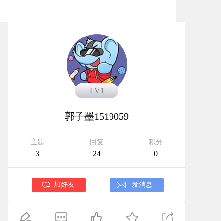
LV1
LV1
郭子墨1519059
主题
回复
积分
3
24
0
加好友
发消息