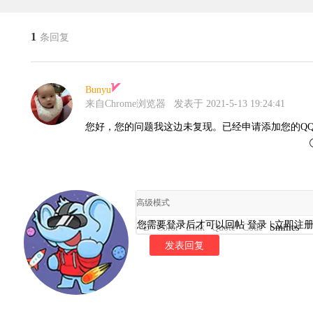
1
条回复
Bunyu
来自Chrome浏览器
发表于 2021-5-13 19:24:41
您好，您的问题我这边未复现。已经申请添加您的Q
高级模式
您需要登录后才可以回帖
登录
|
立即注
B
Color
Link
Quote
Code
Smilies
发表回复