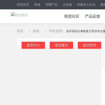
联想首页
商城
消费产品
企业购
政教及大企业
服
联想社区
产品反馈
首页
>
版块
>
手机反馈
>
信号盲区出来恢复正常信号太慢，
提交BUG
提交建议
提交投诉