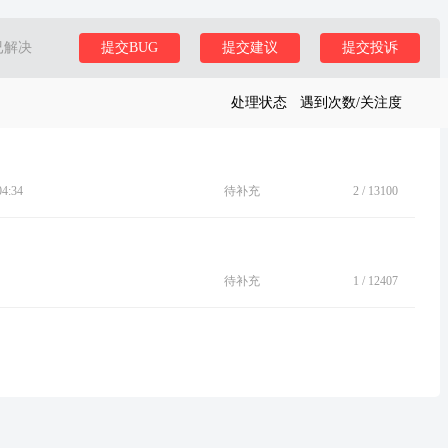
已解决
提交BUG
提交建议
提交投诉
处理状态
遇到次数/关注度
4:34
待补充
2
/
13100
待补充
1
/
12407