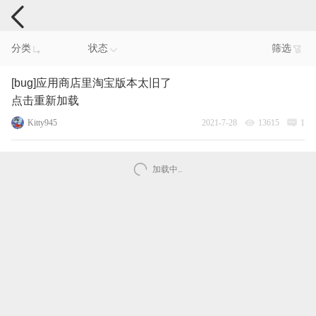
手机反馈
分类
状态
筛选
[bug]应用商店里淘宝版本太旧了
点击重新加载
Kitty945
2021-7-28
13615
1
加载中..