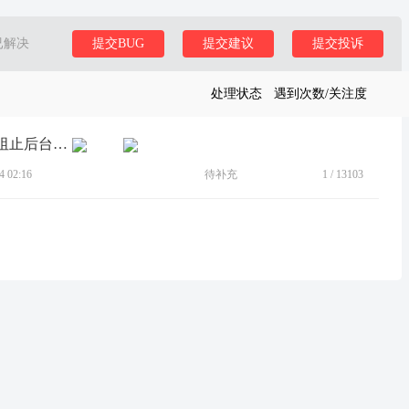
已解决
提交BUG
提交建议
提交投诉
处理状态
遇到次数/关注度
[BUG]应用多开的微信老不能单独设置阻止后台运行
 02:16
待补充
1
/
13103