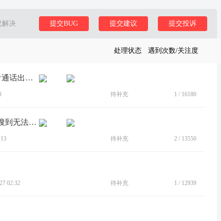
已解决
提交BUG
提交建议
提交投诉
处理状态
遇到次数/关注度
[BUG]S30手机。连接小米手表微信语音通话出现bug，断开之后恢复正常。
8
待补充
1
/
16180
[BUG]手机开热点，电脑搜不到或者能搜到无法连接
13
待补充
2
/
13550
7 02:32
待补充
1
/
12939