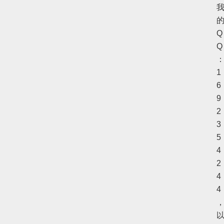
Q
Q
1
6
9
2
3
5
4
2
4
4