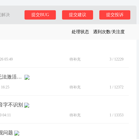
已解决
提交BUG
提交建议
提交投诉
处理状态
遇到次数/关注度
6 05:49
待补充
3
/
12229
[BUG]打开USB调试 手柄连接 无弹窗 无法激活手柄
16:25
待补充
1
/
12372
多音字不识别
 04:11
待补充
1
/
13353
现问题