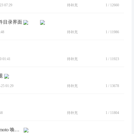
3 07:29
待补充
1
/
12660
文件目录界面
:48
待补充
1
/
11986
 01:41
待补充
1
/
11923
退
5 01:29
待补充
1
/
13678
58
待补充
1
/
11804
[BUG]更新完以后乐语音不能用。hallo moto 唤醒，而且重新录入的时候都是没显示没听清