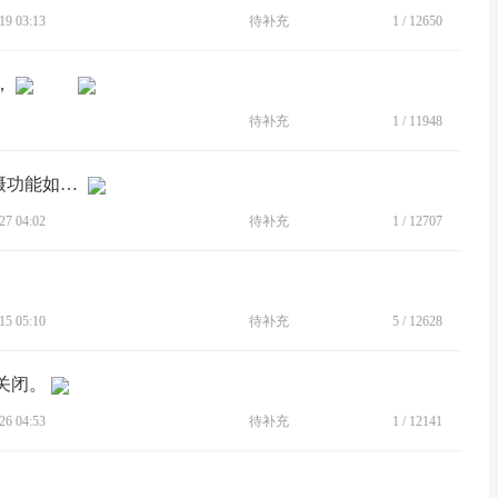
9 03:13
待补充
1
/
12650
，
待补充
1
/
11948
[BUG]扩展虚拟内存和PPT商务文件拍摄功能如何实现
7 04:02
待补充
1
/
12707
5 05:10
待补充
5
/
12628
关闭。
6 04:53
待补充
1
/
12141