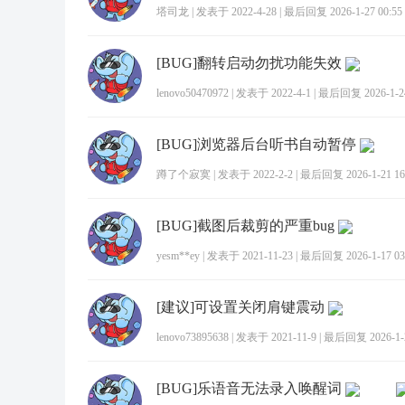
塔司龙
|
发表于 2022-4-28
|
最后回复 2026-1-27 00:55
[BUG]翻转启动勿扰功能失效
lenovo50470972
|
发表于 2022-4-1
|
最后回复 2026-1-24
[BUG]浏览器后台听书自动暂停
蹲了个寂寞
|
发表于 2022-2-2
|
最后回复 2026-1-21 16
[BUG]截图后裁剪的严重bug
yesm**ey
|
发表于 2021-11-23
|
最后回复 2026-1-17 03
[建议]可设置关闭肩键震动
lenovo73895638
|
发表于 2021-11-9
|
最后回复 2026-1-2
[BUG]乐语音无法录入唤醒词