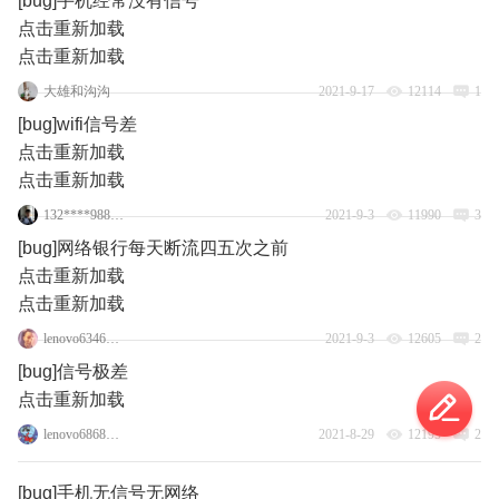
[bug]手机经常没有信号
点击重新加载
点击重新加载
大雄和沟沟
2021-9-17
12114
1
[bug]wifi信号差
点击重新加载
点击重新加载
132****9883_8
2021-9-3
11990
3
[bug]网络银行每天断流四五次之前
点击重新加载
点击重新加载
lenovo63462732
2021-9-3
12605
2
[bug]信号极差
点击重新加载
lenovo68686911
2021-8-29
12195
2
[bug]手机无信号无网络