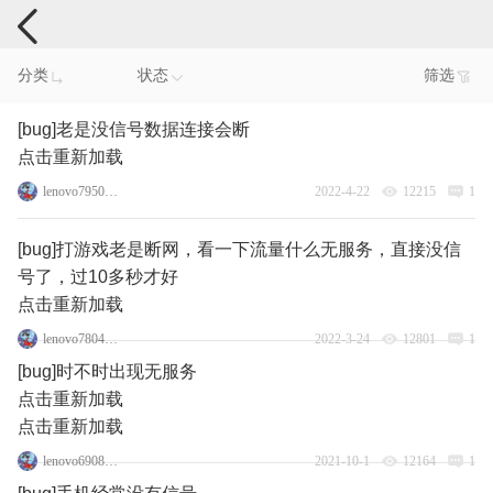
手机反馈
分类
状态
筛选
[bug]老是没信号数据连接会断
点击重新加载
lenovo79500566
2022-4-22
12215
1
[bug]打游戏老是断网，看一下流量什么无服务，直接没信
号了，过10多秒才好
点击重新加载
lenovo78040763
2022-3-24
12801
1
[bug]时不时出现无服务
点击重新加载
点击重新加载
lenovo69086894
2021-10-1
12164
1