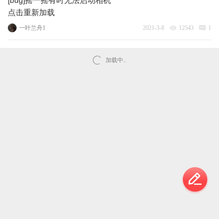
[bug]摇一摇有时无法启动相机
点击重新加载
一叶兰舟1
2021-3-8
12543
1
加载中..