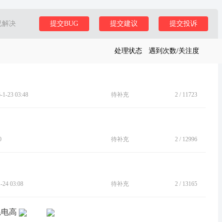
已解决
提交BUG
提交建议
提交投诉
处理状态
遇到次数/关注度
-23 03:48
待补充
2
/
11723
0
待补充
2
/
12996
24 03:08
待补充
2
/
13165
耗电高