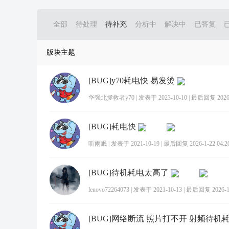
全部
待处理
待补充
分析中
解决中
已答复
版块主题
[BUG]y70耗电快 易发烫
华强北拯救者y70
|
发表于 2023-10-10
|
最后回复 2026-1
[BUG]耗电快
听雨眠
|
发表于 2021-10-19
|
最后回复 2026-1-22 04:2
[BUG]待机耗电太高了
lenovo72264073
|
发表于 2021-10-13
|
最后回复 2026-1-
[BUG]网络断流 照片打不开 射频待机