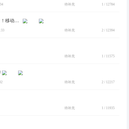
34
待补充
1
/
12784
[BUG]已经严重影响使用了 急急急 ！！！移动网络待机耗电太高 拍照相片打不开
:33
待补充
2
/
12394
待补充
1
/
11575
U
02
待补充
2
/
12217
待补充
1
/
11935