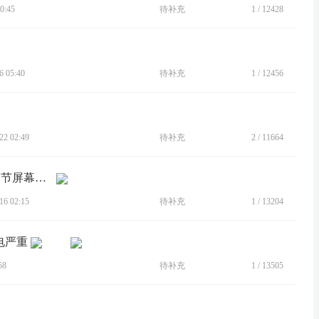
0:45
待补充
1
/
12428
 05:40
待补充
1
/
12456
2 02:49
待补充
2
/
11664
[BUG]日常浏览app如果设置系统自动调节屏幕刷新率，手机会发热且耗电很快
6 02:15
待补充
1
/
13204
耗电严重
58
待补充
1
/
13505