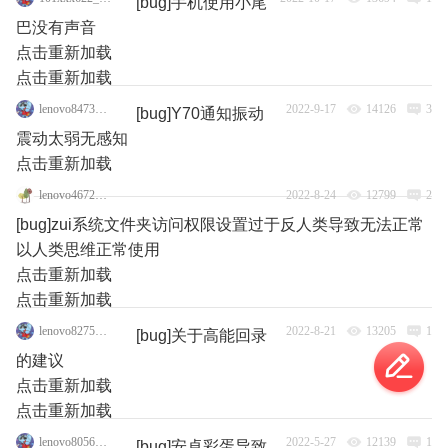
[bug]手机使用小尾
巴没有声音
点击重新加载
点击重新加载
lenovo84735762
2022-9-17
14126
3
[bug]Y70通知振动
震动太弱无感知
点击重新加载
lenovo46725866
2022-8-24
12799
2
[bug]zui系统文件夹访问权限设置过于反人类导致无法正常
以人类思维正常使用
点击重新加载
点击重新加载
lenovo82755714
2022-8-21
13205
1
[bug]关于高能回录
的建议
点击重新加载
点击重新加载
lenovo80566536
2022-5-27
12139
1
[bug]安卓彩蛋导致