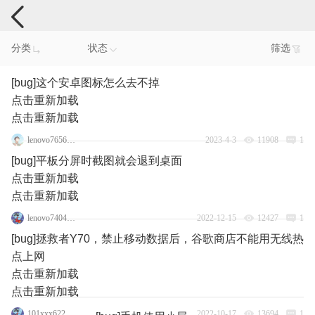
手机反馈
分类
状态
筛选
[bug]这个安卓图标怎么去不掉
点击重新加载
点击重新加载
lenovo76567557
2023-4-3
11908
1
[bug]平板分屏时截图就会退到桌面
点击重新加载
点击重新加载
lenovo74048219
2022-12-15
12427
1
[bug]拯救者Y70，禁止移动数据后，谷歌商店不能用无线热
点上网
点击重新加载
点击重新加载
101xxx622_5193
2022-10-17
13694
1