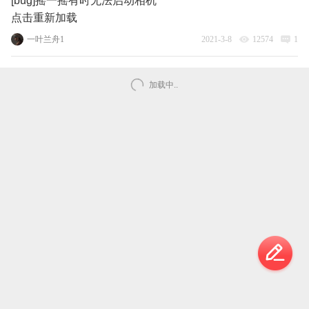
[bug]摇一摇有时无法启动相机
点击重新加载
一叶兰舟1
2021-3-8
12574
1
加载中..