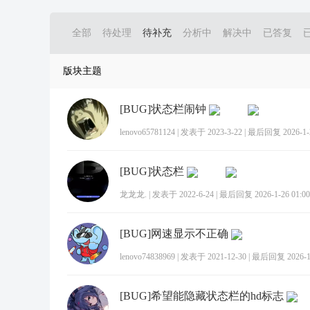
全部
待处理
待补充
分析中
解决中
已答复
版块主题
[BUG]状态栏闹钟
lenovo65781124
|
发表于 2023-3-22
|
最后回复 2026-1-2
[BUG]状态栏
龙龙龙.
|
发表于 2022-6-24
|
最后回复 2026-1-26 01:00
[BUG]网速显示不正确
lenovo74838969
|
发表于 2021-12-30
|
最后回复 2026-1-
[BUG]希望能隐藏状态栏的hd标志