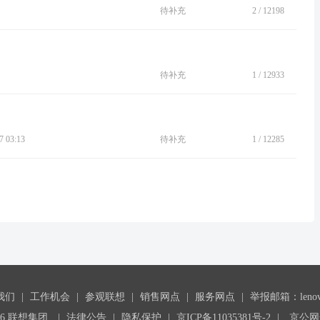
待补充
2
/
12198
待补充
1
/
12933
 03:13
待补充
1
/
12285
我们
|
工作机会
|
参观联想
|
销售网点
|
服务网点
|
举报邮箱：lenovoc
26 联想集团
|
法律公告
|
隐私保护
|
京ICP备11035381号-2
|
京公网安