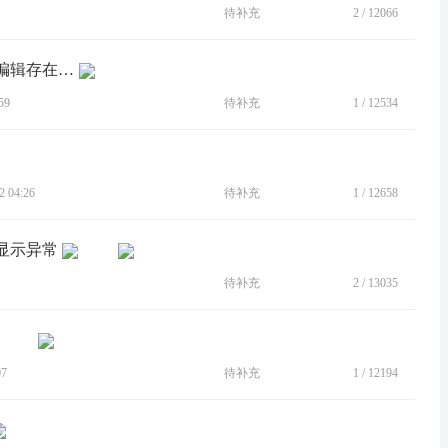
待补充
2
/
12066
[BUG]通知栏（状态栏）下拉快捷方式编辑存在bug
59
待补充
1
/
12534
 04:26
待补充
1
/
12658
点显示异常
待补充
2
/
13035
07
待补充
1
/
12194