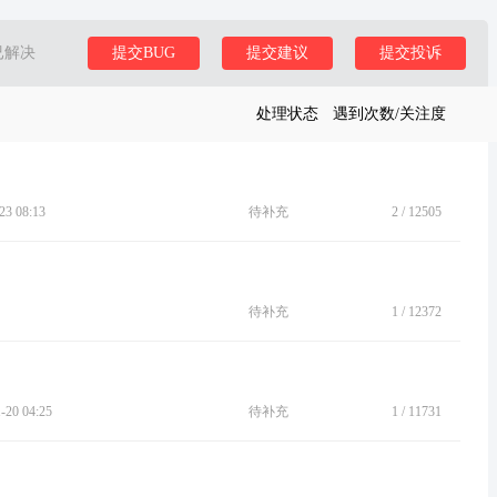
已解决
提交BUG
提交建议
提交投诉
处理状态
遇到次数/关注度
3 08:13
待补充
2
/
12505
待补充
1
/
12372
20 04:25
待补充
1
/
11731