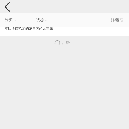
手机反馈
分类
状态
筛选
本版块或指定的范围内尚无主题
加载中..