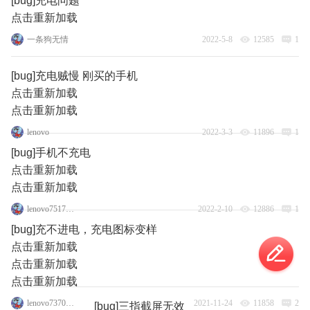
[bug]充电问题
点击重新加载
一条狗无情
2022-5-8
12585
1
[bug]充电贼慢 刚买的手机
点击重新加载
点击重新加载
lenovo
2022-3-3
11896
1
[bug]手机不充电
点击重新加载
点击重新加载
lenovo75177692
2022-2-10
12886
1
[bug]充不进电，充电图标变样
点击重新加载
点击重新加载
点击重新加载
lenovo73703415
2021-11-24
11858
2
[bug]三指截屏无效