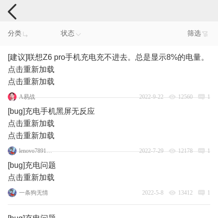
手机反馈
分类
状态
筛选
[建议]联想Z6 pro手机充电充不进去。总是显示8%的电量。
点击重新加载
点击重新加载
A易战
2022-9-22
12560
1
[bug]充电手机黑屏无反应
点击重新加载
点击重新加载
lenovo78916558
2022-7-29
12178
1
[bug]充电问题
点击重新加载
一条狗无情
2022-5-8
13412
1