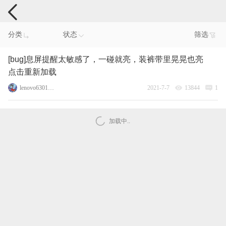
手机反馈
分类
状态
筛选
[bug]息屏提醒太敏感了，一碰就亮，装裤带里晃晃也亮
点击重新加载
lenovo63017180
2021-7-7
13844
1
加载中..