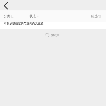
手机反馈
分类
状态
筛选
本版块或指定的范围内尚无主题
加载中..