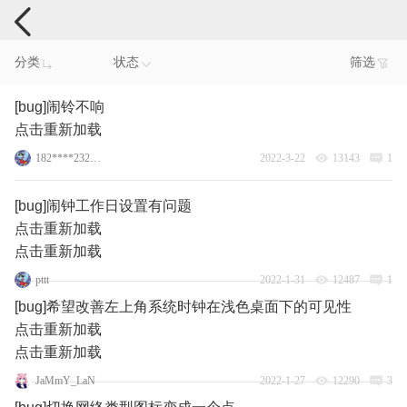
手机反馈
分类
状态
筛选
[bug]闹铃不响
点击重新加载
182****2328_1_2
2022-3-22
13143
1
[bug]闹钟工作日设置有问题
点击重新加载
点击重新加载
pttt
2022-1-31
12487
1
[bug]希望改善左上角系统时钟在浅色桌面下的可见性
点击重新加载
点击重新加载
JaMmY_LaN
2022-1-27
12290
3