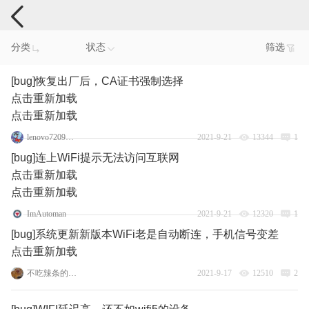
手机反馈
分类
状态
筛选
[bug]恢复出厂后，CA证书强制选择
点击重新加载
点击重新加载
lenovo72096073
2021-9-21
13344
1
[bug]连上WiFi提示无法访问互联网
点击重新加载
点击重新加载
ImAutoman
2021-9-21
12320
1
[bug]系统更新新版本WiFi老是自动断连，手机信号变差
点击重新加载
不吃辣条的熲熲君
2021-9-17
12510
2