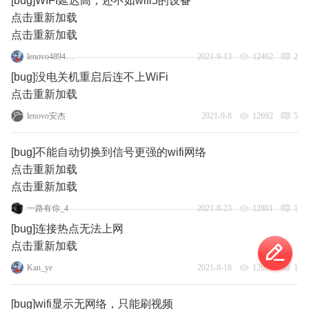
[bug]WIFI延迟高，还不如wifi5的设备
点击重新加载
点击重新加载
lenovo48948118
2021-9-13
12462
2
[bug]没电关机重启后连不上WiFi
点击重新加载
lenovo安杰
2021-9-8
12692
5
[bug]不能自动切换到信号更强的wifi网络
点击重新加载
点击重新加载
一路有你_4
2021-8-23
12801
1
[bug]连接热点无法上网
点击重新加载
Kan_ye
2021-8-18
12078
1
[bug]wifi显示无网络，只能刷视频