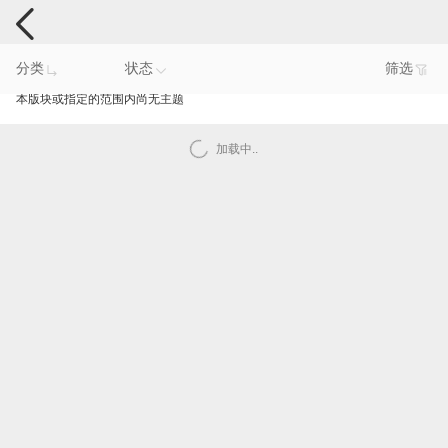
手机反馈
分类
状态
筛选
本版块或指定的范围内尚无主题
加载中..