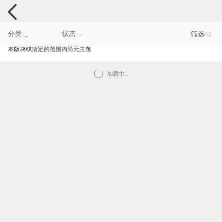
手机反馈
分类
状态
筛选
本版块或指定的范围内尚无主题
加载中..